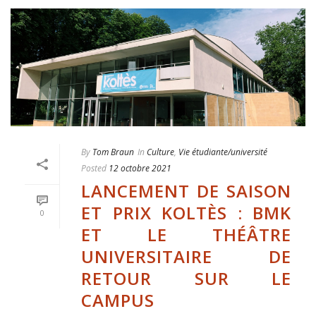
By
Tom Braun
In
Culture
,
Vie étudiante/université
Posted
12 octobre 2021
LANCEMENT DE SAISON
ET PRIX KOLTÈS : BMK
0
ET LE THÉÂTRE
UNIVERSITAIRE DE
RETOUR SUR LE
CAMPUS