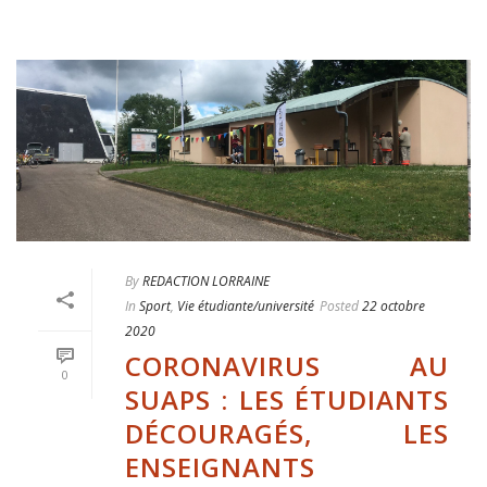
By
REDACTION LORRAINE
In
Sport
,
Vie étudiante/université
Posted
22 octobre
2020
CORONAVIRUS AU
0
SUAPS : LES ÉTUDIANTS
DÉCOURAGÉS, LES
ENSEIGNANTS