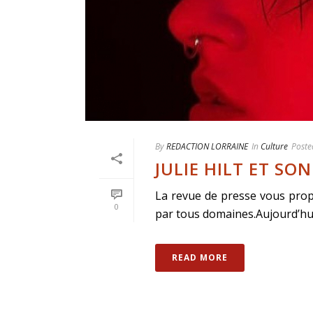
By
REDACTION LORRAINE
In
Culture
Poste
JULIE HILT ET SO
La revue de presse vous prop
0
par tous domaines.Aujourd’hui, 
READ MORE