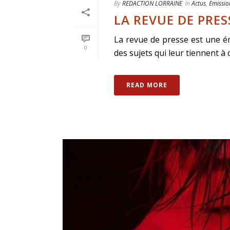
By
REDACTION LORRAINE
In
Actus
,
Emissio
LA REVUE DE PRES
La revue de presse est une ém
0
des sujets qui leur tiennent à c
READ MORE