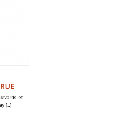
 RUE
levards et
 [...]