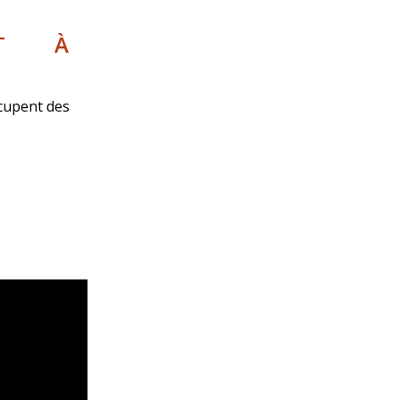
NT À
ccupent des