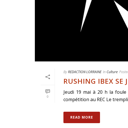
By
REDACTION LORRAINE
In
Culture
Poste
RUSHING IBEX SE 
Jeudi 19 mai à 20 h la foule
0
compétition au REC Le tremplin
READ MORE