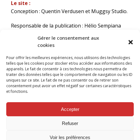
Le site :
Conception : Quentin Verdusen et Muggsy Studio.
Responsable de la publication : Hélio Sempiana
Gérer le consentement aux
Hébergement :
Online.net
cookies
Noms de domaines :
OVH
Pour offrir les meilleures expériences, nous utilisons des technologies
telles que les cookies pour stocker et/ou accéder aux informations des
Vous soutenez Radio Campus Lorraine ? Faites un
appareils. Le fait de consentir à ces technologies nous permettra de
traiter des données telles que le comportement de navigation ou les ID
don,
en cliquant ici
!
uniques sur ce site. Le fait de ne pas consentir ou de retirer son
consentement peut avoir un effet négatif sur certaines caractéristiques
et fonctions.
SUIVEZ NOUS SUR
Accepter
Refuser
Voir les préférences