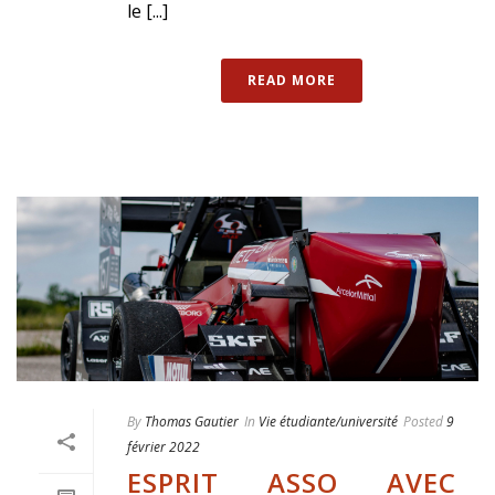
le [...]
READ MORE
By
Thomas Gautier
In
Vie étudiante/université
Posted
9
février 2022
ESPRIT ASSO AVEC