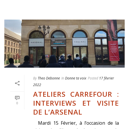
By
Theo Debonne
In
Donne ta voix
Posted
17 février
2022
ATELIERS CARREFOUR :
INTERVIEWS ET VISITE
0
DE L’ARSENAL
Mardi 15 Février, à l’occasion de la