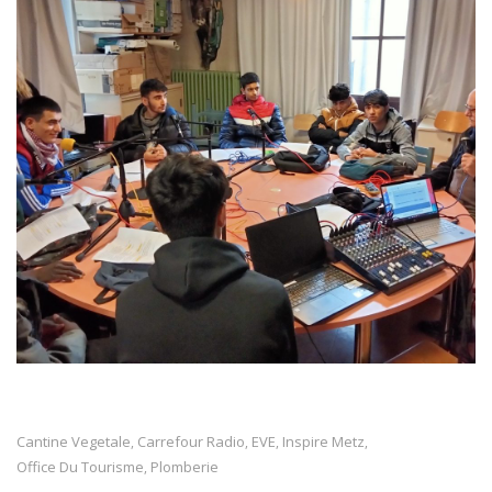
Cantine Vegetale
Carrefour Radio
EVE
Inspire Metz
,
,
,
,
Office Du Tourisme
Plomberie
,