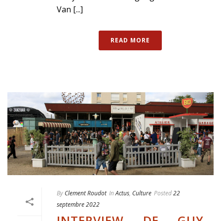
Van [...]
READ MORE
By
Clement Roudot
In
Actus
,
Culture
Posted
22
septembre 2022
INTERVIEW DE GUY