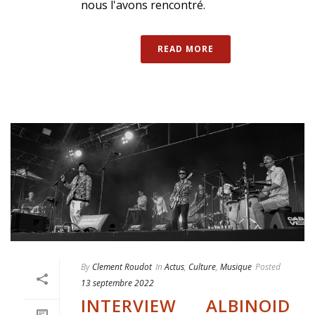
nous l'avons rencontré.
READ MORE
By
Clement Roudot
In
Actus
,
Culture
,
Musique
Posted
13 septembre 2022
INTERVIEW ALBINOID