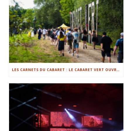
LES CARNETS DU CABARET : LE CABARET VERT OUVRE LE BAL À CHARLEVILLE-MÉZIÈRES