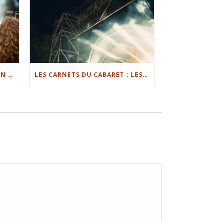
LES CARNETS DU CABARET : UN CABARET ENGAGÉ ET ANCRÉ DANS SON TERRITOIRE
LES CARNETS DU CABARET : LES ARTISTES RÉGIONAUX ONT OUVERT LES SCÈNES GREENFLOOR ET ILLUMINATIONS