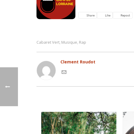
Cabaret Vert
Musique
Rap
,
,
Clement Roudot