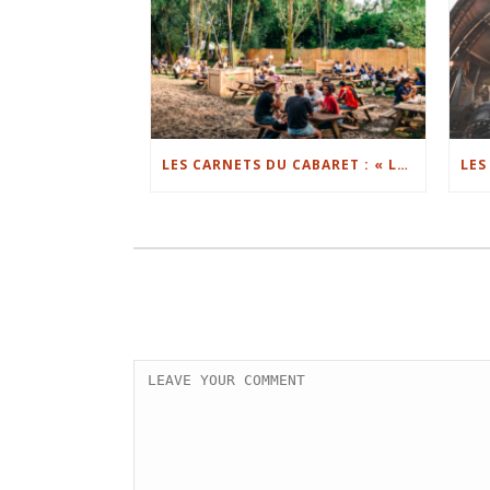
LES CARNETS DU CABARET : « LE FESTIVAL EST EN TRAIN DE CASSER DES CODES » (CHRISTIAN ALLEX)