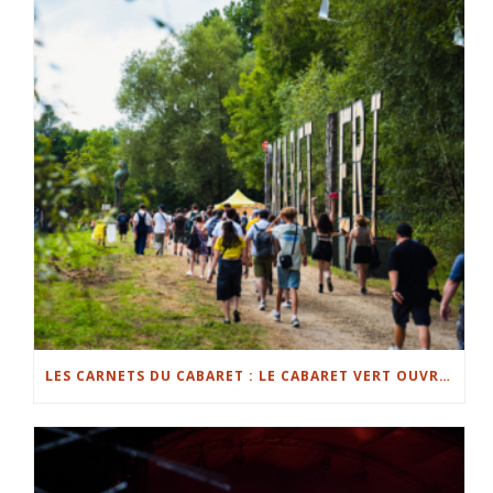
LES CARNETS DU CABARET : LE CABARET VERT OUVRE LE BAL À CHARLEVILLE-MÉZIÈRES