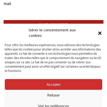
mail.
Gérer le consentement aux
cookies
Ce site utilise Akismet pour réduire les indésirables.
En
Pour offrir les meilleures expériences, nous utilisons des technologies
savoir plus sur la façon dont les données de vos
telles que les cookies pour stocker et/ou accéder aux informations des
commentaires sont traitées
.
appareils. Le fait de consentir à ces technologies nous permettra de
traiter des données telles que le comportement de navigation ou les ID
uniques sur ce site. Le fait de ne pas consentir ou de retirer son
consentement peut avoir un effet négatif sur certaines caractéristiques
et fonctions.
SUIVEZ NOUS SUR
Accepter
Refuser
Voir les préférences