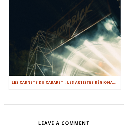
LES CARNETS DU CABARET : LES ARTISTES RÉGIONAUX ONT OUVERT LES SCÈNES GREENFLOOR ET ILLUMINATIONS
LEAVE A COMMENT