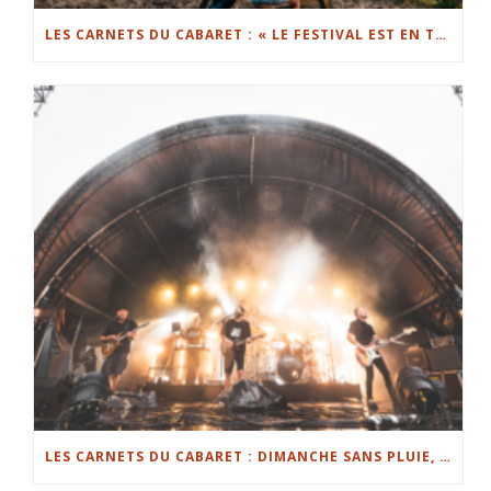
LES CARNETS DU CABARET : « LE FESTIVAL EST EN TRAIN DE CASSER DES CODES » (CHRISTIAN ALLEX)
LES CARNETS DU CABARET : DIMANCHE SANS PLUIE, LE FESTIVAL SE RÉJOUIT