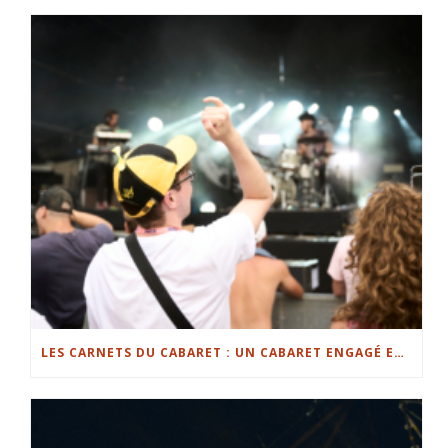
LES CARNETS DU CABARET : UN CABARET ENGAGÉ ET ANCRÉ DANS SON TERRITOIRE