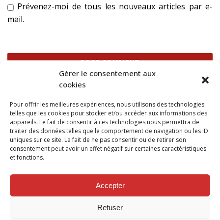
Prévenez-moi de tous les nouveaux articles par e-
mail.
Gérer le consentement aux
cookies
Ce site utilise Akismet pour réduire les indésirables.
En
Pour offrir les meilleures expériences, nous utilisons des technologies
savoir plus sur la façon dont les données de vos
telles que les cookies pour stocker et/ou accéder aux informations des
commentaires sont traitées
.
appareils. Le fait de consentir à ces technologies nous permettra de
traiter des données telles que le comportement de navigation ou les ID
uniques sur ce site. Le fait de ne pas consentir ou de retirer son
consentement peut avoir un effet négatif sur certaines caractéristiques
et fonctions.
SUIVEZ NOUS SUR
Accepter
Refuser