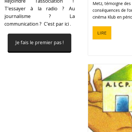
Rejoindre l’association !
Metz, témoigne des 
T’essayer à la radio ? Au
conséquences de l’or
journalisme ? La
cinéma Klub en pério
communication ? C’est par ici .
LIRE
Je fais le premier pas !