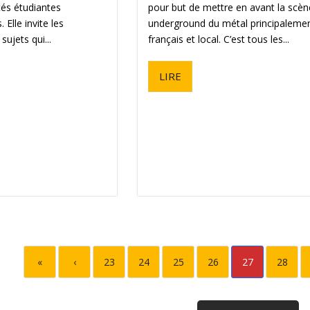
ités étudiantes
pour but de mettre en avant la scèn
 Elle invite les
underground du métal principaleme
sujets qui...
français et local. C’est tous les...
LIRE
«
‹
23
24
25
26
27
28