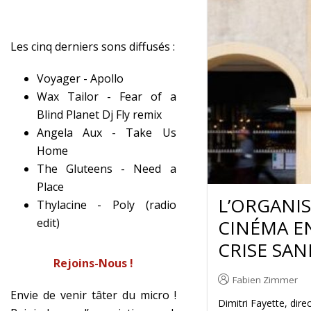
Les cinq derniers sons diffusés :
Voyager - Apollo
Wax Tailor - Fear of a
Blind Planet Dj Fly remix
Angela Aux - Take Us
Home
The Gluteens - Need a
Place
L’ORGANI
Thylacine - Poly (radio
edit)
CINÉMA E
CRISE SAN
Rejoins-Nous !
Fabien Zimmer
Envie de venir tâter du micro !
Dimitri Fayette, dir