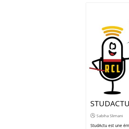
STUDACT
Sabiha Slimani
StudActu est une é