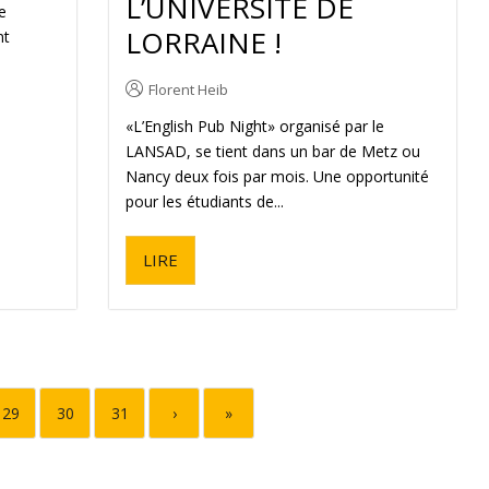
L’UNIVERSITÉ DE
e
LORRAINE !
nt
Florent Heib
«L’English Pub Night» organisé par le
LANSAD, se tient dans un bar de Metz ou
Nancy deux fois par mois. Une opportunité
pour les étudiants de...
LIRE
29
30
31
›
»