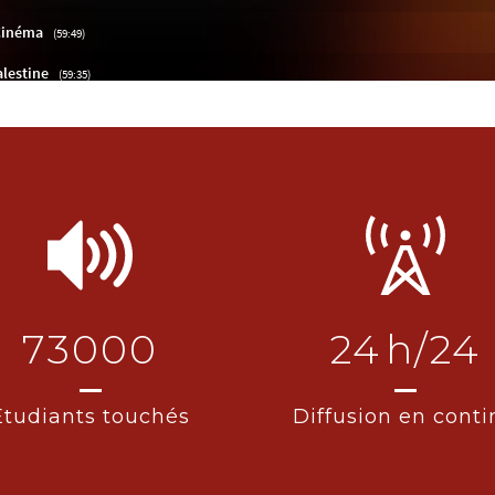
73000
24
h/24
Etudiants touchés
Diffusion en conti