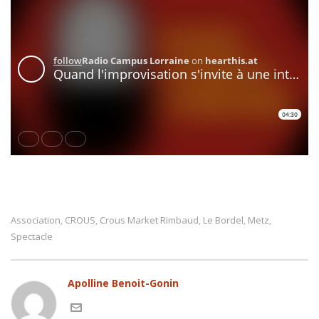
Association
CROUS
Crous Market Rimbaud
Le Bordel
Metz
,
,
,
,
,
Spectacle
Apolline Benoit-Gonin