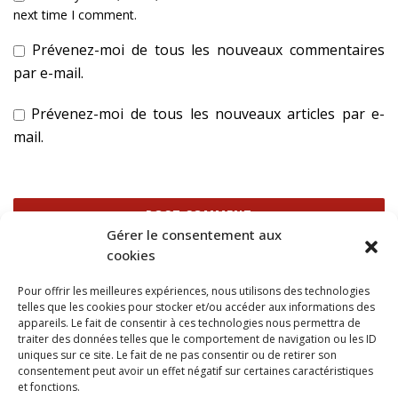
next time I comment.
Prévenez-moi de tous les nouveaux commentaires
par e-mail.
Prévenez-moi de tous les nouveaux articles par e-
mail.
Gérer le consentement aux
cookies
Ce site utilise Akismet pour réduire les indésirables.
En
Pour offrir les meilleures expériences, nous utilisons des technologies
savoir plus sur la façon dont les données de vos
telles que les cookies pour stocker et/ou accéder aux informations des
commentaires sont traitées
.
appareils. Le fait de consentir à ces technologies nous permettra de
traiter des données telles que le comportement de navigation ou les ID
uniques sur ce site. Le fait de ne pas consentir ou de retirer son
consentement peut avoir un effet négatif sur certaines caractéristiques
et fonctions.