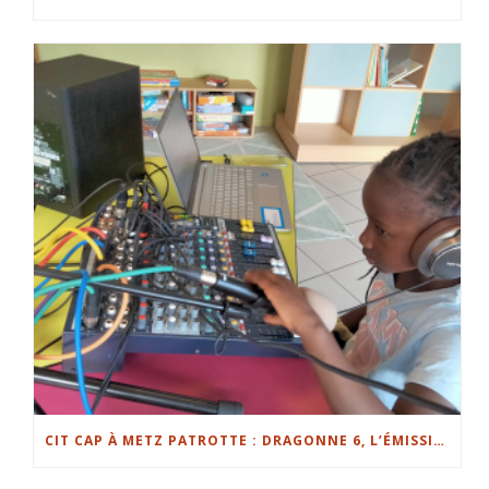
CIT CAP À METZ PATROTTE : DRAGONNE 6, L’ÉMISSION DES JEUNES DU QUARTIER