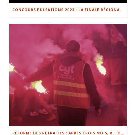
CONCOURS PULSATIONS 2023 : LA FINALE RÉGIONALE DU CONCOURS DE MUSIQUE CROUS EN LIVE
RÉFORME DES RETRAITES : APRÈS TROIS MOIS, RETOUR SUR LES POINTS CLÉS