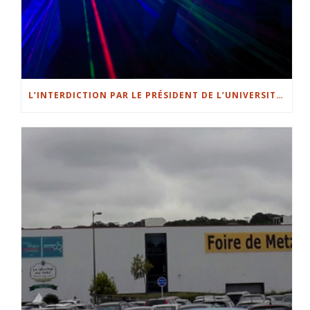
L’INTERDICTION PAR LE PRÉSIDENT DE L’UNIVERSITÉ DE LORRAINE PIERRE MUTZENHARDT DES ÉVÉNEMENTS FESTIFS SUR LES LIEUX UNIVERSITAIRES