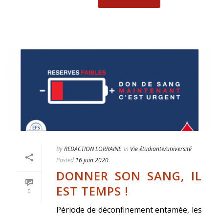
By
REDACTION LORRAINE
In
Vie étudiante/université
Posted
16 juin 2020
DONNER SON SANG, IL
EST TEMPS !
0
Période de déconfinement entamée, les