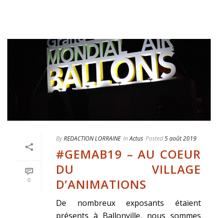
By
REDACTION LORRAINE
In
Actus
Posted
5 août 2019
#GEMAB19 – AU COEUR
DU VILLAGE
D’ANIMATIONS
0
De nombreux exposants étaient
présents à Ballonville, nous sommes