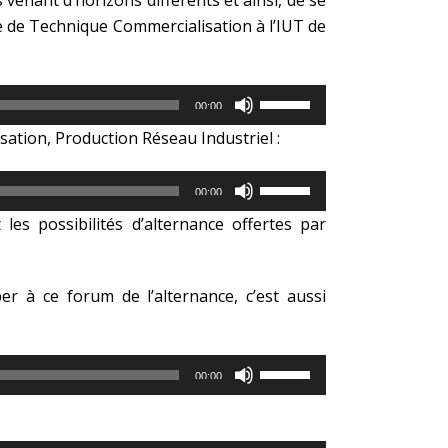
enant d’horizons différents et ainsi, de se
flèches
volume.
ée de Technique Commercialisation à l’IUT de
haut/bas
pour
augmenter
ou
Utilisez
00:00
diminuer
les
sation, Production Réseau Industriel :
le
flèches
volume.
haut/bas
Utilisez
pour
00:00
les
augmenter
les possibilités d’alternance offertes par
flèches
ou
haut/bas
diminuer
pour
le
r à ce forum de l’alternance, c’est aussi
augmenter
volume.
ou
diminuer
le
Utilisez
00:00
volume.
les
flèches
haut/bas