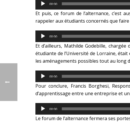
Lecteur
00:00
audio
Et puis, ce forum de l’alternance, c’est a
rappeler aux étudiants concernés que faire 
Lecteur
00:00
audio
Et d’ailleurs, Mathilde Godebille, chargé
étudiante de l’Université de Lorraine, était
les aménagements possibles tout au long d
Lecteur
00:00
audio
Pour conclure, Francis Borghesi, Respon
d’apprentissage entre une entreprise et un 
Lecteur
00:00
audio
Le forum de l’alternance fermera ses porte