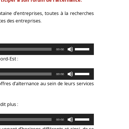
iciper à son forum de l’alternance.
aine d’entreprises, toutes à la recherches
tes des entreprises.
Utilisez
00:00
les
ord-Est :
flèches
haut/bas
Utilisez
pour
00:00
les
augmenter
fres d’alternance au sein de leurs services
flèches
ou
haut/bas
diminuer
pour
le
it plus :
augmenter
volume.
ou
Utilisez
diminuer
00:00
les
le