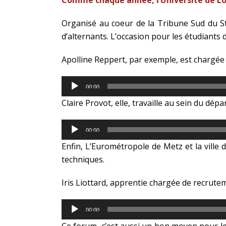
Comme chaque année, l’Université de Lor
Organisé au coeur de la Tribune Sud du St
d’alternants. L’occasion pour les étudiants 
Apolline Reppert, par exemple, est chargée
Lecteur
00:00
audio
Claire Provot, elle, travaille au sein du 
Lecteur
00:00
audio
Enfin, L’Eurométropole de Metz et la ville
techniques.
Iris Liottard, apprentie chargée de recrutem
Lecteur
00:00
audio