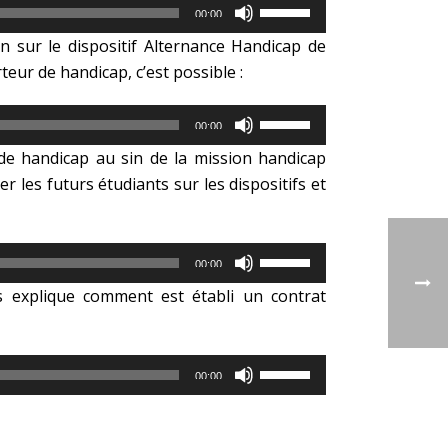
Utilisez
pour
00:00
les
augmenter
on sur le dispositif Alternance Handicap de
flèches
ou
eur de handicap, c’est possible :
haut/bas
diminuer
pour
le
Utilisez
augmenter
volume.
00:00
les
ou
 de handicap au sin de la mission handicap
flèches
diminuer
r les futurs étudiants sur les dispositifs et
haut/bas
le
pour
volume.
augmenter
ou
Utilisez
00:00
diminuer
les
s explique comment est établi un contrat
le
flèches
volume.
haut/bas
pour
Utilisez
augmenter
00:00
les
ou
flèches
diminuer
haut/bas
le