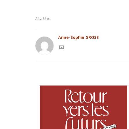
À La Une
Anne-Sophie GROSS