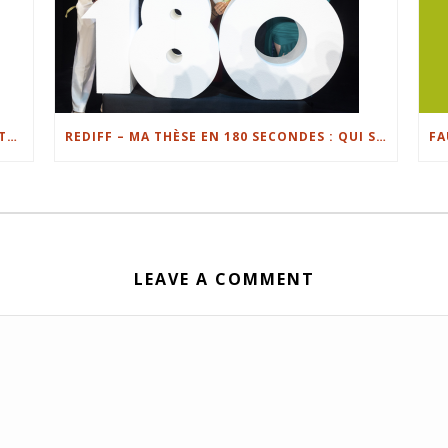
L’OUVRE-BOÎTE DU PEEL : FOCUS SUR LES ÉTUDIANTS ENTREPRENEURS DE L’UL
REDIFF – MA THÈSE EN 180 SECONDES : QUI SONT LES FINALISTES EN LORRAINE ?
LEAVE A COMMENT