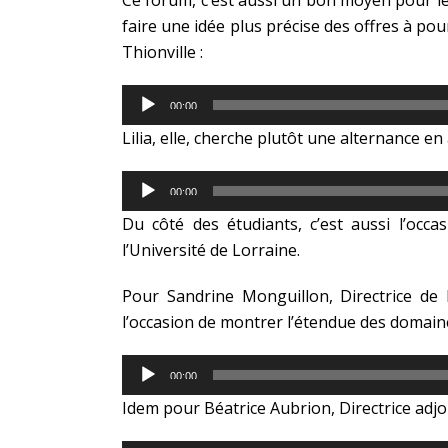
Ce forum, c’est aussi un bon moyen pour le
faire une idée plus précise des offres à po
Thionville :
Lecteur
00:00
audio
Lilia, elle, cherche plutôt une alternance e
Lecteur
00:00
audio
Du côté des étudiants, c’est aussi l’occa
l’Université de Lorraine.
Pour Sandrine Monguillon, Directrice de 
l’occasion de montrer l’étendue des domain
Lecteur
00:00
audio
Idem pour Béatrice Aubrion, Directrice adjo