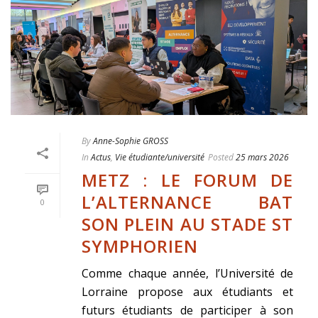
By
Anne-Sophie GROSS
In
Actus
,
Vie étudiante/université
Posted
25 mars 2026
METZ : LE FORUM DE
L’ALTERNANCE BAT
0
SON PLEIN AU STADE ST
SYMPHORIEN
Comme chaque année, l’Université de
Lorraine propose aux étudiants et
futurs étudiants de participer à son