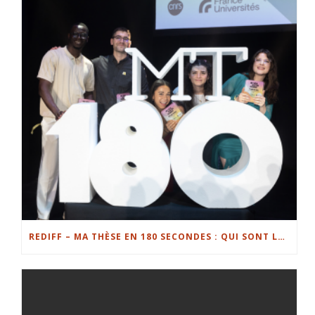
REDIFF – MA THÈSE EN 180 SECONDES : QUI SONT LES FINALISTES EN LORRAINE ?