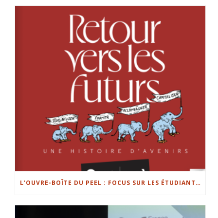
L’OUVRE-BOÎTE DU PEEL : FOCUS SUR LES ÉTUDIANTS ENTREPRENEURS DE L’UL