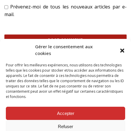
Prévenez-moi de tous les nouveaux articles par e-
mail.
Gérer le consentement aux
cookies
Ce site utilise Akismet pour réduire les indésirables.
En
Pour offrir les meilleures expériences, nous utilisons des technologies
savoir plus sur la façon dont les données de vos
telles que les cookies pour stocker et/ou accéder aux informations des
commentaires sont traitées
.
appareils. Le fait de consentir à ces technologies nous permettra de
traiter des données telles que le comportement de navigation ou les ID
uniques sur ce site. Le fait de ne pas consentir ou de retirer son
consentement peut avoir un effet négatif sur certaines caractéristiques
et fonctions.
SUIVEZ NOUS SUR
Accepter
Refuser