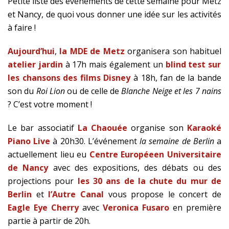
Petite liste des événements de cette semaine pour Metz
et Nancy, de quoi vous donner une idée sur les activités
à faire !
Aujourd’hui
,
la MDE de Metz
organisera son habituel
atelier jardin
à 17h mais également un
blind test sur
les chansons des films Disney
à 18h, fan de la bande
son du
Roi Lion
ou de celle de
Blanche Neige et les 7 nains
? C’est votre moment !
Le bar associatif
La Chaouée
organise son
Karaoké
Piano Live
à 20h30. L’événement
la semaine de Berlin
a
actuellement lieu eu
Centre Européeen Universitaire
de Nancy
avec des expositions, des débats ou des
projections pour
les 30 ans de la chute du mur de
Berlin
et
l’Autre Canal
vous propose le concert de
Eagle Eye Cherry
avec
Veronica Fusaro
en première
partie à partir de 20h.