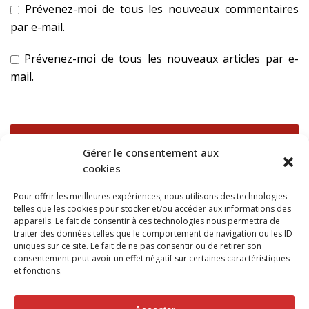
Prévenez-moi de tous les nouveaux commentaires
par e-mail.
Prévenez-moi de tous les nouveaux articles par e-
mail.
Gérer le consentement aux
cookies
Ce site utilise Akismet pour réduire les indésirables.
En
Pour offrir les meilleures expériences, nous utilisons des technologies
savoir plus sur la façon dont les données de vos
telles que les cookies pour stocker et/ou accéder aux informations des
commentaires sont traitées
.
appareils. Le fait de consentir à ces technologies nous permettra de
traiter des données telles que le comportement de navigation ou les ID
uniques sur ce site. Le fait de ne pas consentir ou de retirer son
consentement peut avoir un effet négatif sur certaines caractéristiques
et fonctions.
SUIVEZ NOUS SUR