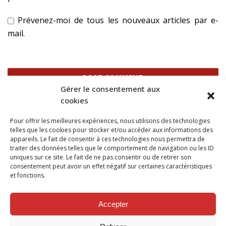
Prévenez-moi de tous les nouveaux articles par e-
mail.
Gérer le consentement aux
cookies
Ce site utilise Akismet pour réduire les indésirables.
En
Pour offrir les meilleures expériences, nous utilisons des technologies
savoir plus sur la façon dont les données de vos
telles que les cookies pour stocker et/ou accéder aux informations des
commentaires sont traitées
.
appareils. Le fait de consentir à ces technologies nous permettra de
traiter des données telles que le comportement de navigation ou les ID
uniques sur ce site. Le fait de ne pas consentir ou de retirer son
consentement peut avoir un effet négatif sur certaines caractéristiques
et fonctions.
SUIVEZ NOUS SUR
Accepter