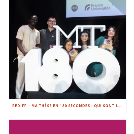
REDIFF – MA THÈSE EN 180 SECONDES : QUI SONT LES FINALISTES EN LORRAINE ?