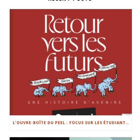
L’OUVRE-BOÎTE DU PEEL : FOCUS SUR LES ÉTUDIANTS ENTREPRENEURS DE L’UL