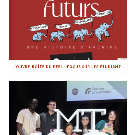
L’OUVRE-BOÎTE DU PEEL : FOCUS SUR LES ÉTUDIANTS ENTREPRENEURS DE L’UL