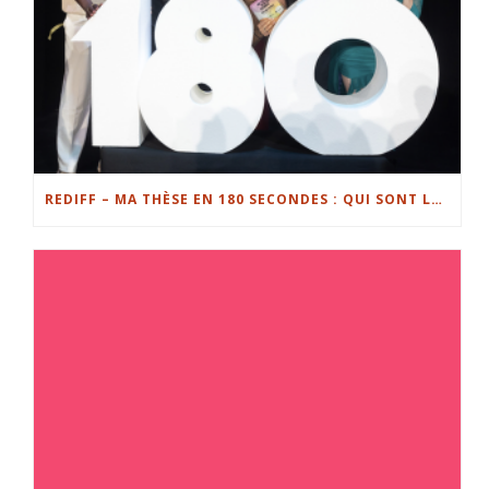
REDIFF – MA THÈSE EN 180 SECONDES : QUI SONT LES FINALISTES EN LORRAINE ?