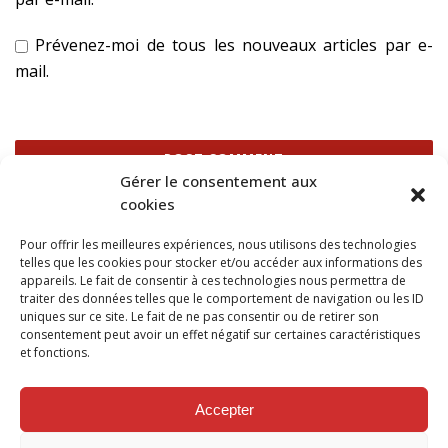
Prévenez-moi de tous les nouveaux articles par e-
mail.
Gérer le consentement aux
cookies
Ce site utilise Akismet pour réduire les indésirables.
En
Pour offrir les meilleures expériences, nous utilisons des technologies
savoir plus sur la façon dont les données de vos
telles que les cookies pour stocker et/ou accéder aux informations des
commentaires sont traitées
.
appareils. Le fait de consentir à ces technologies nous permettra de
traiter des données telles que le comportement de navigation ou les ID
uniques sur ce site. Le fait de ne pas consentir ou de retirer son
consentement peut avoir un effet négatif sur certaines caractéristiques
et fonctions.
SUIVEZ NOUS SUR
Accepter