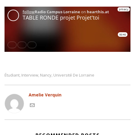
Étudiant
Interview
Nancy
Université De Lorraine
,
,
,
Amelie Verquin