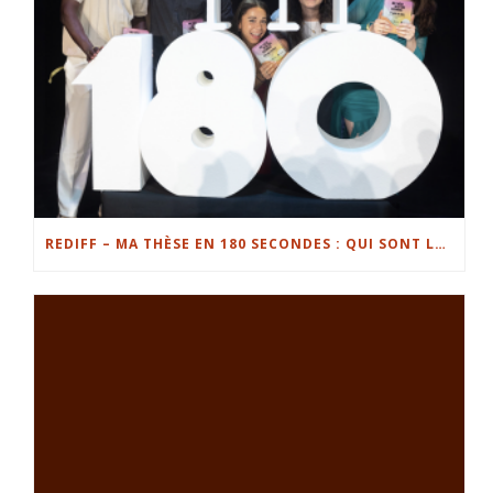
REDIFF – MA THÈSE EN 180 SECONDES : QUI SONT LES FINALISTES EN LORRAINE ?