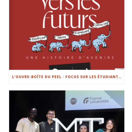
L’OUVRE-BOÎTE DU PEEL : FOCUS SUR LES ÉTUDIANTS ENTREPRENEURS DE L’UL