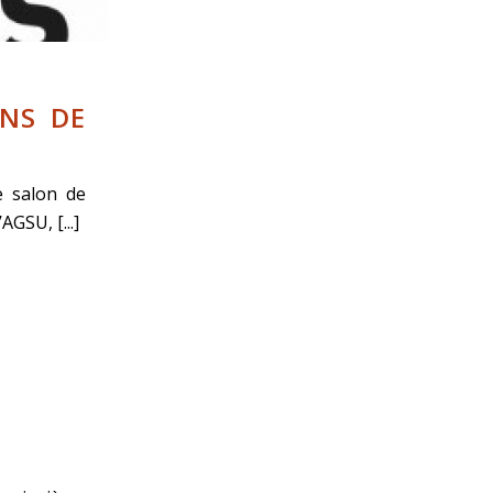
ANS DE
e salon de
GSU, [...]