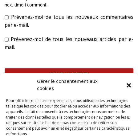
next time I comment.
Prévenez-moi de tous les nouveaux commentaires
par e-mail.
Prévenez-moi de tous les nouveaux articles par e-
mail.
Gérer le consentement aux
cookies
Ce site utilise Akismet pour réduire les indésirables.
En
Pour offrir les meilleures expériences, nous utilisons des technologies
savoir plus sur la façon dont les données de vos
telles que les cookies pour stocker et/ou accéder aux informations des
commentaires sont traitées
.
appareils. Le fait de consentir à ces technologies nous permettra de
traiter des données telles que le comportement de navigation ou les ID
uniques sur ce site. Le fait de ne pas consentir ou de retirer son
consentement peut avoir un effet négatif sur certaines caractéristiques
et fonctions.