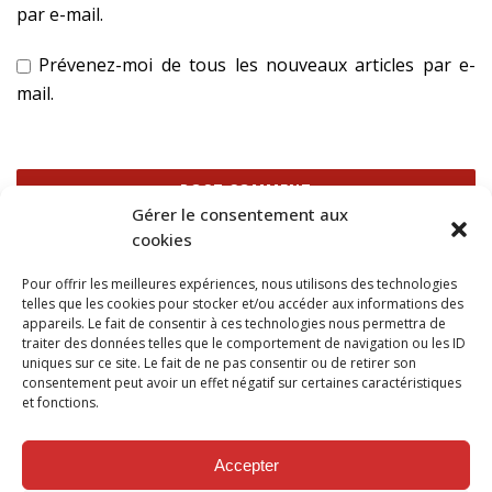
par e-mail.
Prévenez-moi de tous les nouveaux articles par e-
mail.
Gérer le consentement aux
cookies
Ce site utilise Akismet pour réduire les indésirables.
En
Pour offrir les meilleures expériences, nous utilisons des technologies
savoir plus sur la façon dont les données de vos
telles que les cookies pour stocker et/ou accéder aux informations des
commentaires sont traitées
.
appareils. Le fait de consentir à ces technologies nous permettra de
traiter des données telles que le comportement de navigation ou les ID
uniques sur ce site. Le fait de ne pas consentir ou de retirer son
consentement peut avoir un effet négatif sur certaines caractéristiques
et fonctions.
SUIVEZ NOUS SUR
Accepter