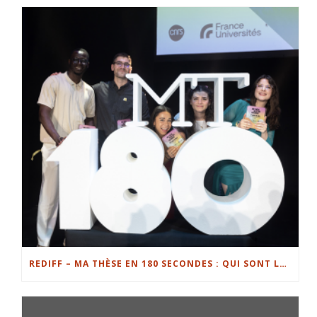
REDIFF – MA THÈSE EN 180 SECONDES : QUI SONT LES FINALISTES EN LORRAINE ?