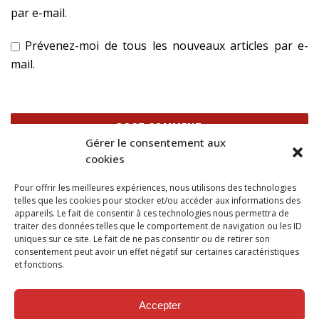
par e-mail.
Prévenez-moi de tous les nouveaux articles par e-
mail.
Gérer le consentement aux
cookies
Ce site utilise Akismet pour réduire les indésirables.
En
Pour offrir les meilleures expériences, nous utilisons des technologies
savoir plus sur la façon dont les données de vos
telles que les cookies pour stocker et/ou accéder aux informations des
commentaires sont traitées
.
appareils. Le fait de consentir à ces technologies nous permettra de
traiter des données telles que le comportement de navigation ou les ID
uniques sur ce site. Le fait de ne pas consentir ou de retirer son
consentement peut avoir un effet négatif sur certaines caractéristiques
et fonctions.
SUIVEZ NOUS SUR
Accepter