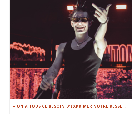
« ON A TOUS CE BESOIN D’EXPRIMER NOTRE RESSENTI SUR LE MONDE » : TRAIN FANTÔME