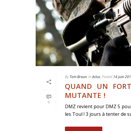
By
Tom Braun
In
Actus
Posted
14 juin 20
QUAND UN FORT
MUTANTE !
0
DMZ revient pour DMZ 5 pour la
les Toul ! 3 jours à tenter de 